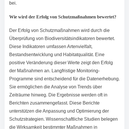
Deutschland sind Nationalparks, Naturparks,
Biosphärenreservate und Naturschutzgebiete.
Nationalparks sind großflächige Gebiete, die der
Erhaltung der Natur dienen. Sie sind oft unberührt und
bieten Lebensraum für viele Tier- und Pflanzenarten.
Naturparks sind größere Landschaften, die sowohl
Erholungsgebiete als auch Naturschutz umfassen.
Biosphärenreservate kombinieren Naturschutz mit
nachhaltiger Entwicklung und Forschung.
Naturschutzgebiete sind spezifische Flächen, die
besonderen Schutz genießen, um bedrohte Arten und
Lebensräume zu erhalten. Diese Schutzgebiete
tragen zur Erhaltung der Biodiversität in Deutschland
bei.
Wie wird der Erfolg von Schutzmaßnahmen bewertet?