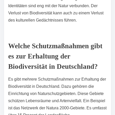
gesunder Lebensraum ist für das Wohlbefinden der
Menschen unerlässlich.
Welche kulturellen Aspekte sind betroffen?
Die kulturellen Aspekte, die betroffen sind, umfassen
Traditionen, Kunst und das Verständnis von Natur.
Biodiversität beeinflusst lokale Bräuche und Rituale.
Diese sind oft mit bestimmten Pflanzen und Tieren
verbunden. Der Verlust von Arten kann das kulturelle
Erbe gefährden. Kunstwerke spiegeln häufig die
natürliche Umgebung wider. Eine reduzierte
Biodiversität kann somit auch die kreative
Ausdrucksweise beeinträchtigen. Regionale
Identitäten sind eng mit der Natur verbunden. Der
Verlust von Biodiversität kann auch zu einem Verlust
des kulturellen Gedächtnisses führen.