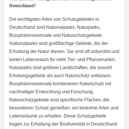
Rahmenbedingungen können auf nationaler oder
europäischer Ebene bestehen. Die Planung erfolgt
meist durch Umweltbehörden in Zusammenarbeit mit
Fachleuten. Eine wichtige Grundlage ist die
Bewertung der biologischen Vielfalt und der
Lebensräume. Schutzgebiete werden oft durch
Umweltverträglichkeitsprüfungen unterstützt. Die
Verwaltung umfasst die Überwachung und Pflege der
Gebiete. Regelmäßige Kontrollen sichern die
Einhaltung von Schutzmaßnahmen. Zudem werden
Bildungs- und Informationsangebote bereitgestellt, um
die Öffentlichkeit einzubeziehen.
Was sind die wichtigsten Arten von Schutzgebieten in
Deutschland?
Die wichtigsten Arten von Schutzgebieten in