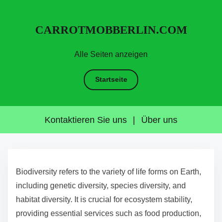
CARROTMOBBERLIN.COM
Alle Seiten anzeigen
Startseite
Kontaktieren Sie uns
|
Über uns
S
k
Biodiversity refers to the variety of life forms on Earth,
i
including genetic diversity, species diversity, and
p
habitat diversity. It is crucial for ecosystem stability,
t
providing essential services such as food production,