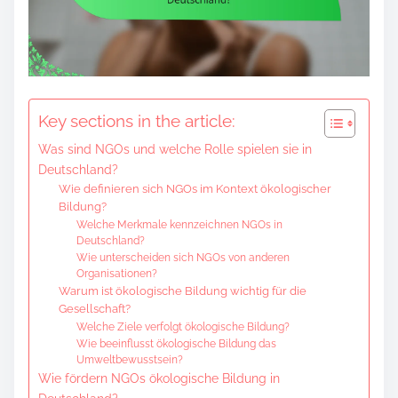
o
c
o
n
t
Key sections in the article:
e
Was sind NGOs und welche Rolle spielen sie in
n
Deutschland?
t
Wie definieren sich NGOs im Kontext ökologischer
Bildung?
Welche Merkmale kennzeichnen NGOs in
Deutschland?
Wie unterscheiden sich NGOs von anderen
Organisationen?
Warum ist ökologische Bildung wichtig für die
Gesellschaft?
Welche Ziele verfolgt ökologische Bildung?
Wie beeinflusst ökologische Bildung das
Umweltbewusstsein?
Wie fördern NGOs ökologische Bildung in