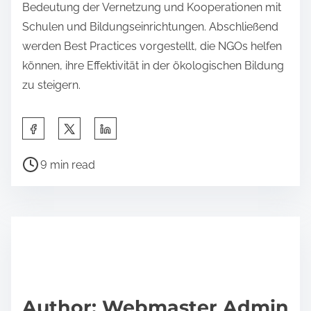
Bedeutung der Vernetzung und Kooperationen mit
Schulen und Bildungseinrichtungen. Abschließend
werden Best Practices vorgestellt, die NGOs helfen
können, ihre Effektivität in der ökologischen Bildung
zu steigern.
S
h
P
a
9 min read
o
r
s
e
t
t
r
h
e
i
a
s
d
p
Author: Webmaster Admin