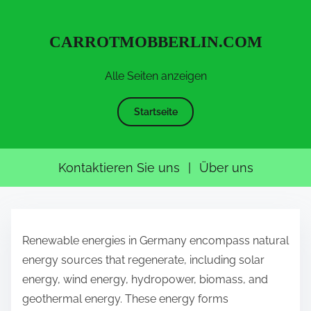
CARROTMOBBERLIN.COM
Alle Seiten anzeigen
Startseite
Kontaktieren Sie uns
|
Über uns
S
k
Renewable energies in Germany encompass natural
i
energy sources that regenerate, including solar
p
energy, wind energy, hydropower, biomass, and
t
geothermal energy. These energy forms