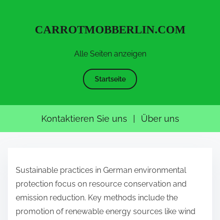
CARROTMOBBERLIN.COM
Alle Seiten anzeigen
Startseite
Kontaktieren Sie uns
|
Über uns
S
k
Sustainable practices in German environmental
i
protection focus on resource conservation and
p
emission reduction. Key methods include the
t
promotion of renewable energy sources like wind