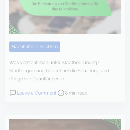
o
c
o
n
t
e
Nachhaltige Praktiken
n
t
Was versteht man unter Stadtbegrünung?
Stadtbegrünung bezeichnet die Schaffung und
Pflege von Grünflächen in…
P
o
Leave a Comment
8 min read
o
n
s
D
t
i
r
e