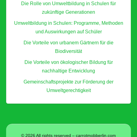
Z
Die Rolle von Umweltbildung in Schulen für
n
i
zukünftige Generationen
d
e
E
Umweltbildung in Schulen: Programme, Methoden
l
n
und Auswirkungen auf Schüler
g
g
Die Vorteile von urbanem Gärtnern für die
r
a
Biodiversität
u
g
p
Die Vorteile von ökologischer Bildung für
e
p
nachhaltige Entwicklung
m
e
e
Gemeinschaftsprojekte zur Förderung der
n
n
Umweltgerechtigkeit
u
t
n
d
l
a
© 2026 All rights reserved – carrotmobberlin.com