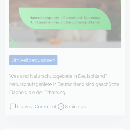
e
B
a
e
d
d
t
e
i
u
m
t
e
u
n
Umweltbewusstsein
g
v
Was sind Naturschutzgebiete in Deutschland?
o
Naturschutzgebiete in Deutschland sind geschützte
n
Flächen, die der Erhaltung…
S
P
o
Leave a Comment
8 min read
t
o
n
a
s
N
d
t
a