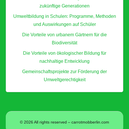
u
zukünftige Generationen
r
Umweltbildung in Schulen: Programme, Methoden
F
und Auswirkungen auf Schüler
ö
r
Die Vorteile von urbanem Gärtnern für die
d
Biodiversität
e
Die Vorteile von ökologischer Bildung für
r
nachhaltige Entwicklung
u
Gemeinschaftsprojekte zur Förderung der
n
Umweltgerechtigkeit
g
d
e
r
B
o
© 2026 All rights reserved – carrotmobberlin.com