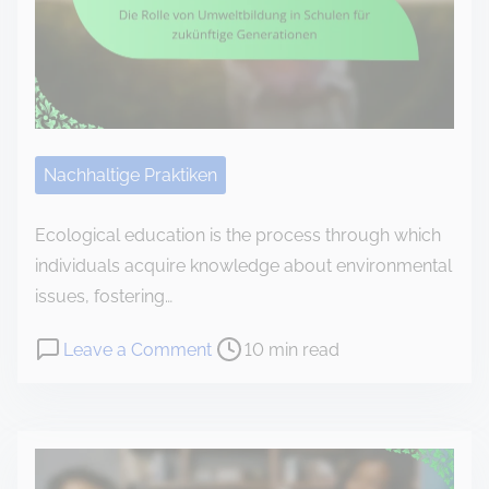
o
c
o
n
t
e
Nachhaltige Praktiken
n
t
Ecological education is the process through which
individuals acquire knowledge about environmental
issues, fostering…
P
o
Leave a Comment
10 min read
o
n
s
D
t
i
r
e