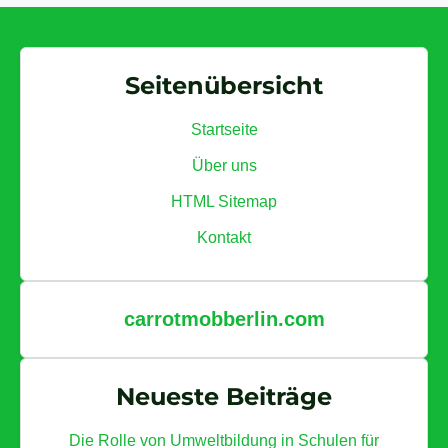
n
c
k
h
r
a
o
Seitenübersicht
f
k
t
l
Startseite
:
i
Über uns
T
m
e
HTML Sitemap
a
c
Kontakt
h
n
i
carrotmobberlin.com
k
e
Neueste Beiträge
n
z
Die Rolle von Umweltbildung in Schulen für