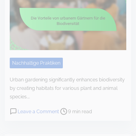
e
R
a
o
d
l
t
l
i
e
m
v
e
o
n
Nachhaltige Praktiken
U
m
Urban gardening significantly enhances biodiversity
w
by creating habitats for various plant and animal
e
species.…
l
P
o
Leave a Comment
9 min read
t
o
n
b
s
D
i
t
i