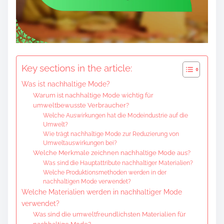
o
c
o
n
t
Key sections in the article:
e
Was ist nachhaltige Mode?
n
Warum ist nachhaltige Mode wichtig für
t
umweltbewusste Verbraucher?
Welche Auswirkungen hat die Modeindustrie auf die
Umwelt?
Wie trägt nachhaltige Mode zur Reduzierung von
Umweltauswirkungen bei?
Welche Merkmale zeichnen nachhaltige Mode aus?
Was sind die Hauptattribute nachhaltiger Materialien?
Welche Produktionsmethoden werden in der
nachhaltigen Mode verwendet?
Welche Materialien werden in nachhaltiger Mode
verwendet?
Was sind die umweltfreundlichsten Materialien für